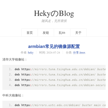
HekyのBlog
随风走，无所畏惧
首页
友链
乱bb
关于
armbian常见的镜像源配置
作者:
heky
时间:
2024-07-24
分类:
分享
,
linux
清华大学镜像站：
deb https
:
//mirrors.tuna.tsinghua.edu.cn/debian/ buster
deb https
:
//mirrors.tuna.tsinghua.edu.cn/debian/ buster
deb https
:
//mirrors.tuna.tsinghua.edu.cn/debian/ buster
deb https
:
//mirrors.tuna.tsinghua.edu.cn/debian-securit
中科大镜像站：
deb https
:
//mirrors.ustc.edu.cn/debian/ buster main con