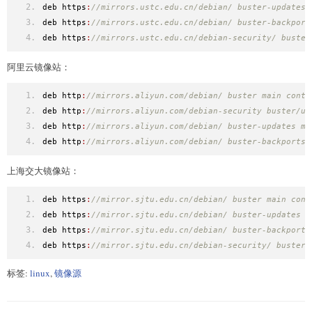
deb https
:
//mirrors.ustc.edu.cn/debian/ buster-updates 
deb https
:
//mirrors.ustc.edu.cn/debian/ buster-backport
deb https
:
//mirrors.ustc.edu.cn/debian-security/ buster
阿里云镜像站：
deb http
:
//mirrors.aliyun.com/debian/ buster main contr
deb http
:
//mirrors.aliyun.com/debian-security buster/up
deb http
:
//mirrors.aliyun.com/debian/ buster-updates ma
deb http
:
//mirrors.aliyun.com/debian/ buster-backports 
上海交大镜像站：
deb https
:
//mirror.sjtu.edu.cn/debian/ buster main cont
deb https
:
//mirror.sjtu.edu.cn/debian/ buster-updates m
deb https
:
//mirror.sjtu.edu.cn/debian/ buster-backports
deb https
:
//mirror.sjtu.edu.cn/debian-security/ buster/
标签:
linux
,
镜像源