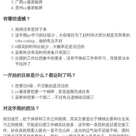
广西cc邀请银牌
贵州cc邀请银牌
有哪些遗憾？
画画没有坚持下来
这学期go学习的比较少，大创项目为了赶时间大部分都是无审查的
vibe coding，做的有点不好
6级花的时间比较少，大概率还是没过的
蓝桥杯没有花时间准备只有国三
社团的工作比想象中的要多，没有平衡好工作和学习，导致算法水
平拉跨了
一开始的目标是什么？都达到了吗？
想要过6级，不过貌似是没过的
cc邀请赛想要一个铜牌，算是超额完成任务
蓝桥杯想要一个国二，不过有点遗憾依旧国三
对这学期的想法？
依旧迷茫，处于保研和工作之间摇摆。其实主要是出于继续比赛和出去实
习之间摇摆。可能是社团工作确实比较多，这学期一直想的是赶紧交接工
作。好在虽然我看人眼光一直不怎么样，这次的运气似乎还挺不错。遇到