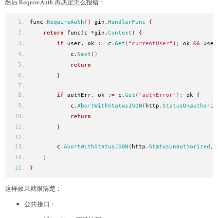
然后 RequireAuth 再决定怎么报错：
if
 session
.
RevokedAt
!=
nil
||
(
session
.
Expires
            c
.
Set
(
"authError"
,
"expired_session"
)
func 
RequireAuth
()
 gin
.
HandlerFunc
{
            c
.
Next
()
return
 func
(
c 
*
gin
.
Context
)
{
return
if
 user
,
 ok 
:=
 c
.
Get
(
"currentUser"
);
 ok 
&&
 user
}
            c
.
Next
()
return
var
 user models
.
User
}
if
 err 
:=
 db
.
Preload
(
"Roles.Permissions"
).
First
            c
.
Set
(
"authError"
,
"user_not_found"
)
if
 authErr
,
 ok 
:=
 c
.
Get
(
"authError"
);
 ok 
{
            c
.
Next
()
            c
.
AbortWithStatusJSON
(
http
.
StatusUnauthoriz
return
return
}
}
        c
.
Set
(
"currentUser"
,
 user
)
        c
.
AbortWithStatusJSON
(
http
.
StatusUnauthorized
,
 
        c
.
Set
(
"sessionId"
,
 sessionID
)
}
        c
.
Next
()
}
}
}
这样效果就很清楚：
公共接口：