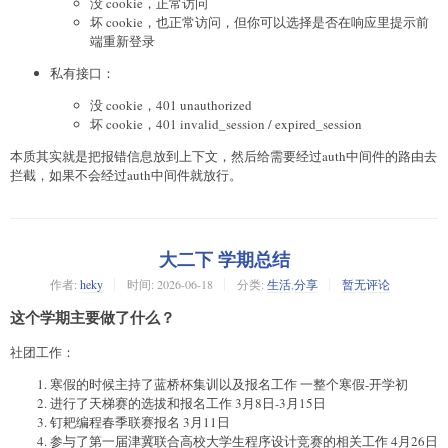
没 cookie，正常访问
坏 cookie，也正常访问，但你可以选择是否在响应里提示前
端重新登录
私有接口：
没 cookie，401 unauthorized
坏 cookie，401 invalid_session / expired_session
本质其实就是把报错信息放到上下文，然后给需要经过auth中间件的路由去
拦截，如果不会经过auth中间件就放行。
大二下 学期总结
作者:
heky
时间:
2026-06-18
分类:
生活
,
分享
暂无评论
这个学期主要做了什么？
社团工作：
寒假的时候主持了蓝桥杯集训以及报名工作 一整个寒假-开学初
进行了天梯赛的选拔和报名工作 3月8日-3月15日
钉耙编程春季联赛报名 3月11日
参与了第一届津冀联合高校大学生程序设计竞赛的相关工作 4月26日