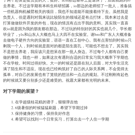
了两个还算是挺负责的人，挺好。acm那边基本上是退休了，后面就跑到io
去养老。不过这学期有本科生科研招募，io那边的老师招了一批人，准备搞
一些机器狗机械臂相关的项目，我也不知道能不能接着待下去。虽然我是
负责人，但是遇到对我来说比较陌生的领域还是有点打怵，我本来过去是
打算做做软件开发的外包，现在的情况有点出乎我的意料。其实我一直喜
欢io就是因为我的朋友都在那边。不过玩的特别好的其实也就几个。学长都
毕业了，ylx和山东人大概也马上大四不在实验室。谢bro和广东人大概准备
去做电子硬件方向的实验室，语语一直在工创中心。我有点害怕到时候io只
剩我一个人，到时候就是面对的都是陌生面孔，可能也不想去了。其实我
不是想去养老，我应该只是想呆在那一批人身边。不过每个人都有自己要
做的事情，我也一样，如果这次有遇到合适的日常实习我大概率下学期也
不在学校。时间过得好快。大一的时候还是跟在别人后面，对大学生活充
满了陌生和不适应。现在也已经构筑好了自己的人际关系网，不会觉得太
孤单，对自己的发展也有了笼统的想法和一点点的规划。不过刚刚有起色
的时候就又要分别多少还是难受的。祝愿大家都有光明的未来。
对下学期的展望？
在学超级桂花糕的谱子，狠狠弹吉他
6级暑假的时候猛猛刷题，希望下学期过掉
保持健身的习惯，保持良好作息
希望可以找到一个日常实习，打算出去一个人住一学期