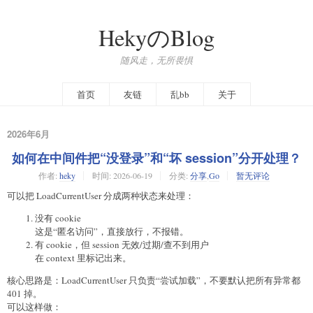
HekyのBlog
随风走，无所畏惧
首页
友链
乱bb
关于
2026年6月
如何在中间件把“没登录”和“坏 session”分开处理？
作者:
heky
时间:
2026-06-19
分类:
分享
,
Go
暂无评论
可以把 LoadCurrentUser 分成两种状态来处理：
没有 cookie
这是“匿名访问”，直接放行，不报错。
有 cookie，但 session 无效/过期/查不到用户
在 context 里标记出来。
核心思路是：LoadCurrentUser 只负责“尝试加载”，不要默认把所有异常都
401 掉。
可以这样做：