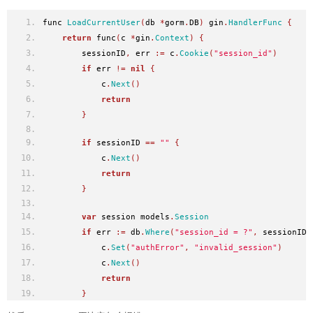
func 
LoadCurrentUser
(
db 
*
gorm
.
DB
)
 gin
.
HandlerFunc
{
return
 func
(
c 
*
gin
.
Context
)
{
        sessionID
,
 err 
:=
 c
.
Cookie
(
"session_id"
)
if
 err 
!=
nil
{
            c
.
Next
()
return
}
if
 sessionID 
==
""
{
            c
.
Next
()
return
}
var
 session models
.
Session
if
 err 
:=
 db
.
Where
(
"session_id = ?"
,
 sessionID
)
            c
.
Set
(
"authError"
,
"invalid_session"
)
            c
.
Next
()
return
}