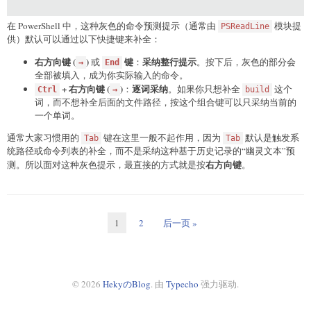
在 PowerShell 中，这种灰色的命令预测提示（通常由
模块提
PSReadLine
供）默认可以通过以下快捷键来补全：
右方向键 (
)
键
采纳整行提示
或
：
。按下后，灰色的部分会
→
End
全部被填入，成为你实际输入的命令。
+ 右方向键 (
)
逐词采纳
：
。如果你只想补全
这个
Ctrl
→
build
词，而不想补全后面的文件路径，按这个组合键可以只采纳当前的
一个单词。
通常大家习惯用的
键在这里一般不起作用，因为
默认是触发系
Tab
Tab
统路径或命令列表的补全，而不是采纳这种基于历史记录的“幽灵文本”预
右方向键
测。所以面对这种灰色提示，最直接的方式就是按
。
1
2
后一页 »
© 2026
HekyのBlog
. 由
Typecho
强力驱动.