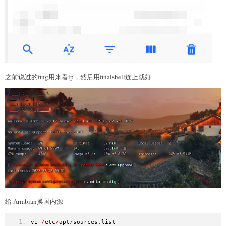
之前说过的fing用来看ip，然后用finalshell连上就好
给 Armbian换国内源
vi 
/
etc
/
apt
/
sources
.
list