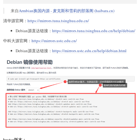
来自
Armbian换国内源 - 麦克斯和雪莉的部落阁 (haibara.cn)
清华源官网：
https://mirrors.tuna.tsinghua.edu.cn/
Debian源直达链接：
https://mirrors.tuna.tsinghua.edu.cn/help/debian/
中科大源官网：
https://mirrors.ustc.edu.cn/
Debian源直达链接：
https://mirrors.ustc.edu.cn/help/debian.html
buster版本：