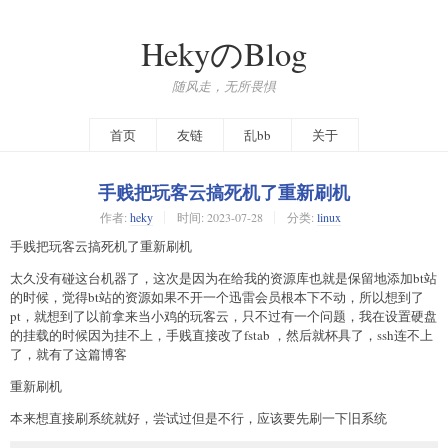
HekyのBlog
随风走，无所畏惧
首页
友链
乱bb
关于
手贱把玩客云搞死机了重新刷机
作者:
heky
时间:
2023-07-28
分类:
linux
手贱把玩客云搞死机了重新刷机
太久没有碰这台机器了，这次是因为在给我的资源库也就是保留地添加bt站
的时候，觉得bt站的资源如果不开一个迅雷会员根本下不动，所以想到了
pt，就想到了以前拿来当小鸡的玩客云，只不过有一个问题，我在设置硬盘
的挂载的时候因为挂不上，手贱直接改了fstab ，然后就杯具了，ssh连不上
了，就有了这篇博客
重新刷机
本来想直接刷系统就好，尝试过但是不行，应该要先刷一下旧系统