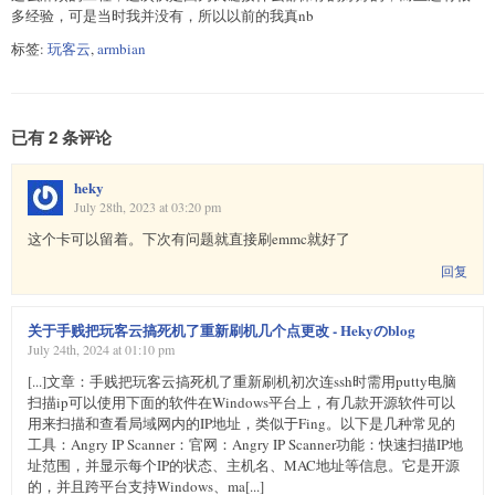
多经验，可是当时我并没有，所以以前的我真nb
标签:
玩客云
,
armbian
已有 2 条评论
heky
July 28th, 2023 at 03:20 pm
这个卡可以留着。下次有问题就直接刷emmc就好了
回复
关于手贱把玩客云搞死机了重新刷机几个点更改 - Hekyのblog
July 24th, 2024 at 01:10 pm
[...]文章：手贱把玩客云搞死机了重新刷机初次连ssh时需用putty电脑
扫描ip可以使用下面的软件在Windows平台上，有几款开源软件可以
用来扫描和查看局域网内的IP地址，类似于Fing。以下是几种常见的
工具：Angry IP Scanner：官网：Angry IP Scanner功能：快速扫描IP地
址范围，并显示每个IP的状态、主机名、MAC地址等信息。它是开源
的，并且跨平台支持Windows、ma[...]