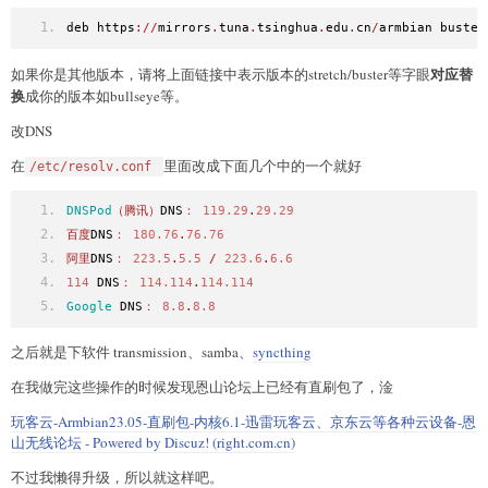
deb https
://
mirrors
.
tuna
.
tsinghua
.
edu
.
cn
/
armbian buster
对应替
如果你是其他版本，请将上面链接中表示版本的stretch/buster等字眼
换
成你的版本如bullseye等。
改DNS
在
里面改成下面几个中的一个就好
/etc/resolv.conf
DNSPod
（腾讯）
DNS
：
119.29
.
29.29
百度
DNS
：
180.76
.
76.76
阿里
DNS
：
223.5
.
5.5
/
223.6
.
6.6
114
 DNS
：
114.114
.
114.114
Google
 DNS
：
8.8
.
8.8
之后就是下软件 transmission、samba、
syncthing
在我做完这些操作的时候发现恩山论坛上已经有直刷包了，淦
玩客云-Armbian23.05-直刷包-内核6.1-迅雷玩客云、京东云等各种云设备-恩
山无线论坛 - Powered by Discuz! (right.com.cn)
不过我懒得升级，所以就这样吧。