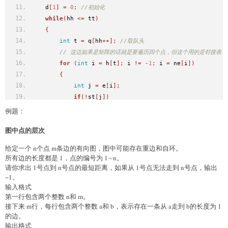
    d
[
1
]
=
0
;
//初始化
while
(
hh 
<=
 tt
)
{
int
 t 
=
 q
[
hh
++];
//取队头
// 这边如果是矩阵的话就是要遍历四个点，但这个用的是邻接表
for
(
int
 i 
=
 h
[
t
];
 i 
!=
-
1
;
 i 
=
 ne
[
i
])
{
int
 j 
=
 e
[
i
];
if
(!
st
[
j
])
{
例题：
                st
[
j
]
=
true
;
图中点的层次
                d
[
j
]
=
 d
[
t
]
+
1
;
                q
[++
tt
]
=
 j
;
给定一个 n个点 m条边的有向图，图中可能存在重边和自环。
}
所有边的长度都是 1，点的编号为 1∼n。
}
请你求出 1号点到 n号点的最短距离，如果从 1号点无法走到 n号点，输出
}
−1。
输入格式
return
 d
[
n
]
第一行包含两个整数 n和 m。
}
接下来 m行，每行包含两个整数 a和 b，表示存在一条从 a走到 b的长度为 1
的边。
输出格式