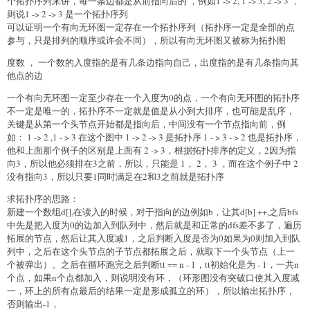
个拓扑序列来讲，每一条边都是从前指向后的 ，例如1 -> 2, 1 -> 3, 2 -> 3 ，
则说1 -> 2 -> 3 是一个拓扑序列
可以证明一个有向无环图一定存在一个拓扑序列（拓扑序一定是全部的点
参与，只是排列的顺序或许会不同），所以有向无环图又被称为拓扑图
度数 ， 一个数的入度指的是有几条边指向自己，出度指的是有几条指向其
他点的边
一个有向无环图一定至少存在一个入度为0的点，一个有向无环图的拓扑序
不一定是唯一的，拓扑序不一定就是值是从小到大排序，也可能是乱序，
关键是从第一个头节点开始都是指向后，中间没有一个节点指向前，例
如： 1 -> 2 ,1 - > 3 在这个图中 1 -> 2 -> 3 是拓扑序 1 - > 3 - > 2 也是拓扑序，
他和上面那个例子的区别是上面有 2 -> 3，根据拓扑排序的定义，2因为指
向3，所以他必须排在3之前，所以，只能是 1， 2， 3 ，而在这个例子中 2
没有指向3，所以只要1同时满足在2和3之前就是拓扑序
求拓扑序的思路：
新建一个数组d[],在读入的时候，对于指向的边例如b，让其d[b] ++,之后bfs
中先是把入度为0的边加入到队列中，然后就是和正常的dfs差不多了，遍历
拓展的节点，然后让其入度减1，之后判断入度是否为0如果为0则加入到队
列中，之后在这个头节点的子节点都拓展之后，就取下一个头节点（上一
个被弹出）。之后在循环跑完之后判断tt == n - 1，tt初始化是为 - 1，一共n
个点，如果n个点都加入，则说明没有环，（环形图没有突破口使其入度减
一，环上的所有点最后的结果一定是形成孤立的环），所以输出拓扑序，
否则输出-1，