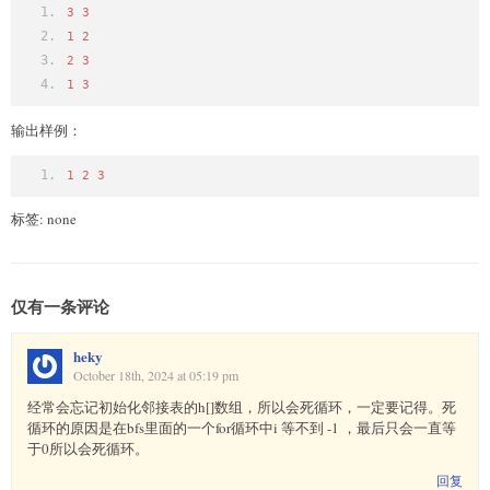
3
3
1
2
2
3
1
3
输出样例：
1
2
3
标签: none
仅有一条评论
heky
October 18th, 2024 at 05:19 pm
经常会忘记初始化邻接表的h[]数组，所以会死循环，一定要记得。死
循环的原因是在bfs里面的一个for循环中i 等不到 -1 ，最后只会一直等
于0所以会死循环。
回复