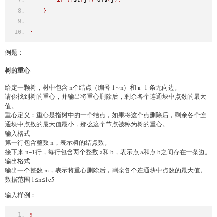
if
(!
st
[
j
])
 dfs
(
j
);
}
}
例题：
树的重心
给定一颗树，树中包含 n个结点（编号 1∼n）和 n−1 条无向边。
请你找到树的重心，并输出将重心删除后，剩余各个连通块中点数的最大
值。
重心定义：重心是指树中的一个结点，如果将这个点删除后，剩余各个连
通块中点数的最大值最小，那么这个节点被称为树的重心。
输入格式
第一行包含整数 n，表示树的结点数。
接下来 n−1行，每行包含两个整数 a和 b，表示点 a和点 b之间存在一条边。
输出格式
输出一个整数 m，表示将重心删除后，剩余各个连通块中点数的最大值。
数据范围 1≤n≤1e5
输入样例：
9