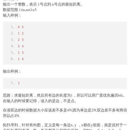
输出一个整数，表示 1号点到 n号点的最短距离。
数据范围 1≤n,m≤1e5
输入样例：
4
5
1
2
2
3
3
4
1
3
1
4
输出样例：
1
思路：求最短距离，然后所有边的长度为1，所以可以用广度优先遍历bfs。
在输入的时候要记得，读入的是边，不是点。
在读双边的时候数据大小应该差不多是4N,因为单边是2N,双边差不多有两倍
所以占4N.
拓扑序列，针对有向图，定义是每一条边x, y ，x都在y前面，就是说对于一