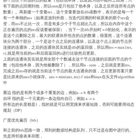
那个点往下所连的点的数量（包括他本身，以及因为他不能向上回溯，只
有下面的点回溯到他，所以sum是只包括了他本身，以及之后所连所有点的
数量）。再新建一个变量res，这个变量要放在dfs函数中，表示的是每一个
有一个单独的res（如果是放到外面，当迭代回溯的时候原来的那个res会
变，而res不止比一次，而是有多少个子节点就比几次，所以在内存中这个
正在遍历的点的res应该要被保留），当下一次dfs开始时 = 0初始化，表示的
是这个点删除之后，最大的联通块所包含的点的数量，很显然，这个连通
块分为两个部分，一个是这个点之后的连通块，以及这个点上面的节点所
连接的连通块，之后的连通块其实就是dfs的返回值，所以用res = max{res,
s},就是用当前的res和后面返回的s进行比较然后更新。
上面的连通块其实就是用全部个个数减去这个节点连接的后面的节点的个
数（包括他本身，因为他被删除了），所以用n - sum ，之后就是更新res。
完成之后res存的就是当前这个节点的最大连通块的值，之后更新答案只要
是比原来的ans小就保存。ans = min(ans, res) // min和max在头文件algorithm
中
重边 指的是有两个或多个重复的边，例如a -> b 有两个
自环 指的是一个元素的一条边指向自己，例如 a -> a
所有边的长度都是1，指的就是可以用宽搜来求最短路，否则可能要用动态
规划（DP）
广度优先遍历（bfs）
和之前的bfs思路一致，用到的数据结构是队列，只不过是在图中进行的。
先是用邻接表来存图，