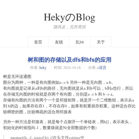
HekyのBlog
随风走，无所畏惧
首页
友链
乱bb
关于
树和图的存储以及dfs和bfs的应用
作者:
heky
时间:
2024-10-18
分类:
c语言
树是无环连通图
图分为两种，一种是有向图例如a -> b 另外一种是无向图，a-b。
有向图就是记录从a到b的路径，无向图就是从a 到b可以，b到a也行，所以
在存储无向图的时候就是存两个有向图，分别是a -> b 和 b -> a。
存储有向图的方法有两个一个是邻接矩阵，就是开一个二维数组，表示从a
到 b的边，如果存在存1，不存在存0，如果有权重就存权重。这种适合存比
较稠密的图，比较稀疏的适合用邻接表
另外一种方法是邻接表，就是每个点都开一个单链表，用h[]，表示表头，
初始化的时候指向-1，数量级就是N(全部数据的个数)
memset(h, -1, sizeof h); //在头文件cstring中