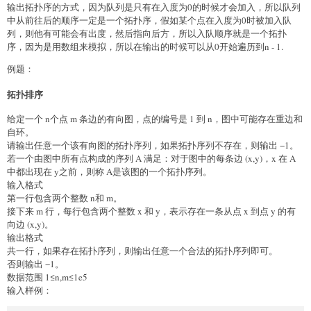
输出拓扑序的方式，因为队列是只有在入度为0的时候才会加入，所以队列
中从前往后的顺序一定是一个拓扑序，假如某个点在入度为0时被加入队
列，则他有可能会有出度，然后指向后方，所以入队顺序就是一个拓扑
序，因为是用数组来模拟，所以在输出的时候可以从0开始遍历到n - 1.
例题：
拓扑排序
给定一个 n个点 m 条边的有向图，点的编号是 1 到 n，图中可能存在重边和
自环。
请输出任意一个该有向图的拓扑序列，如果拓扑序列不存在，则输出 −1。
若一个由图中所有点构成的序列 A 满足：对于图中的每条边 (x,y)，x 在 A
中都出现在 y之前，则称 A是该图的一个拓扑序列。
输入格式
第一行包含两个整数 n和 m。
接下来 m 行，每行包含两个整数 x 和 y，表示存在一条从点 x 到点 y 的有
向边 (x,y)。
输出格式
共一行，如果存在拓扑序列，则输出任意一个合法的拓扑序列即可。
否则输出 −1。
数据范围 1≤n,m≤1e5
输入样例：