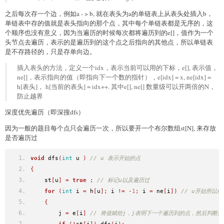
之后每次存一个边，例如a - > b, 就在表头为a的单链表上从表头处插入b，
单链表中存的值就是表头指向的那个点，其中每个单链表都是无序的，这
个顺序也没有意义，因为当遍历的时候每次都将遍历到的e[]，值作为一个
头节点去遍历，表示的是遍历到的这个点之后指向的其他点，所以单链表
是不存路径的，只是存单向边。
插入表头的方法，定义一个idx，表示当前可以用的下标，e[], 表示值，
ne[]，表示指向的值（即指向下一个数的指针），e[idx] = x, ne[idx] =
h[表头]， h[当前的表头] = idx++. 其中e[], ne[] 数量级可以开两倍的N，
防止越界
深度优先遍历（即深搜dfs）
因为一般的题目每个点只会遍历一次，所以要开一个布尔数组st[N], 来存放
是否遍历过
void
 dfs
(
int
 u 
)
// u 表示开始的点
{
    st
[
u
]
=
true
;
// 标记u以及遍历过
for
(
int
 i 
=
 h
[
u
];
 i 
!=
-
1
;
 i 
=
 ne
[
i
])
// u开始所以
{
        j 
=
 e
[
i
]
// 将值赋给j，j表明下一个遍历到的点，然后判断是