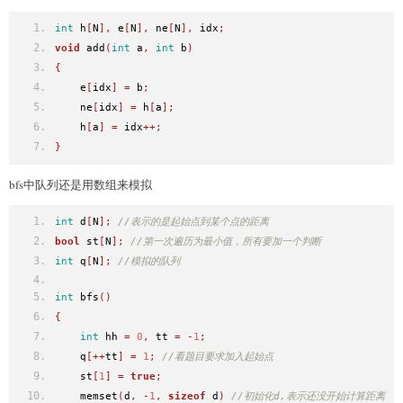
int
 h
[
N
],
 e
[
N
],
 ne
[
N
],
 idx
;
void
 add
(
int
 a
,
int
 b
)
{
    e
[
idx
]
=
 b
;
    ne
[
idx
]
=
 h
[
a
];
    h
[
a
]
=
 idx
++;
}
bfs中队列还是用数组来模拟
int
 d
[
N
];
//表示的是起始点到某个点的距离
bool
 st
[
N
];
//第一次遍历为最小值，所有要加一个判断
int
 q
[
N
];
//模拟的队列
int
 bfs
()
{
int
 hh 
=
0
,
 tt 
=
-
1
;
    q
[++
tt
]
=
1
;
//看题目要求加入起始点
    st
[
1
]
=
true
;
    memset
(
d
,
-
1
,
sizeof
 d
)
//初始化d,表示还没开始计算距离