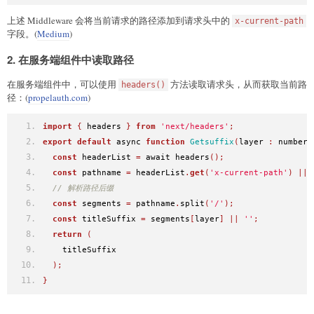
上述 Middleware 会将当前请求的路径添加到请求头中的
x-current-path
字段。(
Medium
)
2. 在服务端组件中读取路径
在服务端组件中，可以使用
方法读取请求头，从而获取当前路
headers()
径：(
propelauth.com
)
import
{
 headers 
}
from
'next/headers'
;
export
default
 async 
function
Getsuffix
(
layer 
:
 number
)
const
 headerList 
=
 await headers
();
const
 pathname 
=
 headerList
.
get
(
'x-current-path'
)
||
// 解析路径后缀
const
 segments 
=
 pathname
.
split
(
'/'
);
const
 titleSuffix 
=
 segments
[
layer
]
||
''
;
return
(
    titleSuffix
);
}