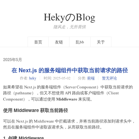
HekyのBlog
随风走，无所畏惧
首页
友链
乱bb
关于
2025年5月
在 Next.js 的服务端组件中获取当前请求的路径
作者:
heky
时间:
2025-05-02
分类:
前端
暂无评论
如果希望在 Next.js 的服务端组件（Server Component）中获取当前请求的
路径（pathname），但又不想使用 API 路由或客户端组件（Client
Middleware
Component），可以通过使用
来实现。
使用 Middleware 获取当前路径
可以在 Next.js 的 Middleware 中拦截请求，并将当前路径添加到请求头中，
然后在服务端组件中读取该请求头，从而获取当前路径。
1. 创建 Middleware