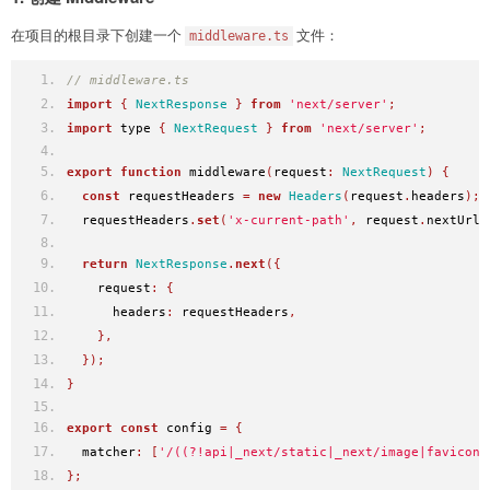
在项目的根目录下创建一个
文件：
middleware.ts
// middleware.ts
import
{
NextResponse
}
from
'next/server'
;
import
 type 
{
NextRequest
}
from
'next/server'
;
export
function
 middleware
(
request
:
NextRequest
)
{
const
 requestHeaders 
=
new
Headers
(
request
.
headers
);
  requestHeaders
.
set
(
'x-current-path'
,
 request
.
nextUrl
.
return
NextResponse
.
next
({
    request
:
{
      headers
:
 requestHeaders
,
},
});
}
export
const
 config 
=
{
  matcher
:
[
'/((?!api|_next/static|_next/image|favicon.
};