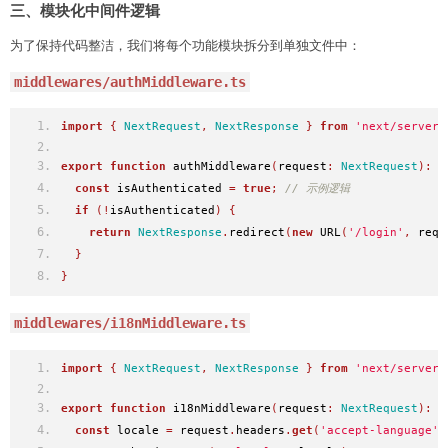
三、模块化中间件逻辑
为了保持代码整洁，我们将每个功能模块拆分到单独文件中：
middlewares/authMiddleware.ts
import
{
NextRequest
,
NextResponse
}
from
'next/server'
export
function
 authMiddleware
(
request
:
NextRequest
):
N
const
 isAuthenticated 
=
true
;
// 示例逻辑
if
(!
isAuthenticated
)
{
return
NextResponse
.
redirect
(
new
 URL
(
'/login'
,
 requ
}
}
middlewares/i18nMiddleware.ts
import
{
NextRequest
,
NextResponse
}
from
'next/server'
export
function
 i18nMiddleware
(
request
:
NextRequest
):
N
const
 locale 
=
 request
.
headers
.
get
(
'accept-language'
)