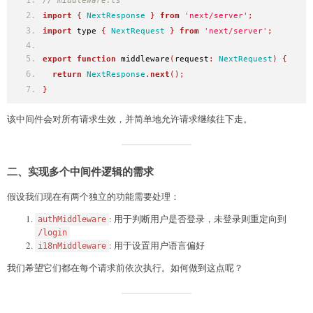
// middleware.ts
import
{
NextResponse
}
from
'next/server'
;
import
 type 
{
NextRequest
}
from
'next/server'
;
export
function
 middleware
(
request
:
NextRequest
)
{
return
NextResponse
.
next
();
}
该中间件会对所有请求生效，并简单地允许请求继续往下走。
二、实现多个中间件逻辑的需求
假设我们现在有两个独立的功能需要处理：
: 用于判断用户是否登录，未登录则重定向到
authMiddleware
/login
: 用于设置用户语言偏好
i18nMiddleware
我们希望它们都在每个请求前依次执行。如何做到这点呢？