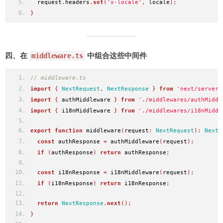
  request
.
headers
.
set
(
'x-locale'
,
 locale
);
}
四、在
中组合这些中间件
middleware.ts
// middleware.ts
import
{
NextRequest
,
NextResponse
}
from
'next/server'
import
{
 authMiddleware 
}
from
'./middlewares/authMiddl
import
{
 i18nMiddleware 
}
from
'./middlewares/i18nMiddl
export
function
 middleware
(
request
:
NextRequest
):
NextR
const
 authResponse 
=
 authMiddleware
(
request
);
if
(
authResponse
)
return
 authResponse
;
const
 i18nResponse 
=
 i18nMiddleware
(
request
);
if
(
i18nResponse
)
return
 i18nResponse
;
return
NextResponse
.
next
();
}