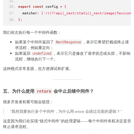
export
const
 config 
=
{
  matcher
:
[
'/((?!api|_next/static|_next/image|favicon.
};
我们依次执行每一个中间件函数：
如果某个中间件返回了
，表示它希望拦截或终止请
NextResponse
求流程，例如重定向；
如果返回
，表示它只是修改了请求状态或头部，不影响
undefined
流程，继续执行下一个。
这种模式非常直观，也方便调试和扩展。
五、为什么使用
会中止后续中间件？
return
很多开发者初看可能会疑惑：
"既然我要执行多个中间件，为什么用 return 会跳过后面的逻辑？"
这是因为我们在实现“链式中间件”的处理逻辑——每个中间件有权决定是否
终止请求流程。