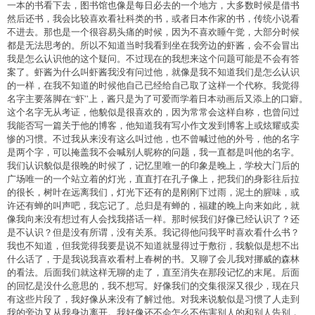
一本的书看下去，图书馆也像是每日必去的一个地方，大多数时候是借书
然后还书，我会比较喜欢看社科类的书，或者日本作家的书，传统小说看
不进去。那也是一个很容易头痛的时候，因为不喜欢睡午觉，大部分时候
都是无法思考的。所以不知道当时我看到坐在我旁边的虾酱，会不会冒出
我是怎么认识他的这个疑问。不过现在的我想来这个问题可能是不会有答
案了。虾酱为什么叫虾酱我没有问过他，就像是我不知道我们是怎么认识
的一样，在我不知道的时候他自己已经给自己取了这样一个代称。我觉得
名字主要落脚在“虾”上，酱只是为了可爱而学着日本动画后又添上的口癖。
这个名字无从考证，他貌似是很喜欢的，因为常常会这样自称，也曾问过
我能否写一篇关于他的博客，他知道我有写小作文发到博客上或炫耀或卖
惨的习惯。不过我从来没有这么叫过他，也不曾喊过他的外号，他的名字
是两个字，可以掩盖我不会喊别人昵称的问题，我一直都是叫他的名字。
我们认识貌似是很晚的时候了，记忆里唯一的印象是晚上，学校大门后的
广场唯一的一个站立着的灯光，直直打在孔子像上，把我们的身影往后拉
的很长，树叶在远离我们，灯光下还有的是刚刚下过雨，泥土的腥味，或
许还有蝉的叫声吧，我忘记了。总归是有蝉的，福建的晚上向来如此，就
像我向来没有想过有人会找我搭话一样。那时候我们好像已经认识了？还
是不认识？但是没有所谓，没有关系。我记得他问我平时喜欢看什么书？
我也不知道，但我觉得我要是说不知道就显得过于敷衍，我貌似是想不出
什么话了，于是我说我喜欢看村上春树的书。又聊了会儿我对挪威的森林
的看法。后面我们就这样无聊的走了，直至消失在那段记忆的末尾。后面
的回忆是没什么意思的，我不想写。好像我们的交集很深又很少，现在只
有这些片段了，我好像从来没有了解过他。对我来说貌似是习惯了人走到
我的旁边又从我身边离开。我好像还不会怎么不伤害别人的和别人告别，