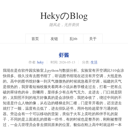
HekyのBlog
随风走，无所畏惧
首页
友链
乱bb
关于
虾酱
作者:
heky
时间:
2026-05-13
分类:
生活
我现在是在软件园实验室上python与数据分析。实验室有开空调比310会凉
快得多。很久没有去图书馆了，听说图书馆现在还没有开空调，大抵是热
的。高中的图书馆好像一到天气微微热的时候就急着开空调，福建的天气
是很热的，我穿着短袖校服夹着两本小说从教学楼走过去，打着一把有点
破的翠绿色的伞，防嗮用，显得多少有点有气无力。走进去，门口就是阴
的，太阳照不到的地方好像真的是会凉快些，我把伞收了，绕过中间的不
知道是什么人物的像，从右边的楼梯走到二楼，门是常开着的，还没进去
就打了一颤，温度有点低了，进去排队还书，用外包给超星学习通的机
器。旁边会有一个可以移动的货架，类似于火车上卖吃的和伴手礼的架
子，不同的是上面凌乱的摆着一些书，有的时候也是整齐的，刚刚被整理
过，一会儿管理员会拿去摆回原来的位置。貌似在刚上高中时就这样一本